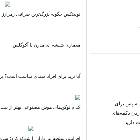
نوبیتکس چگونه بزرگ‌ترین صرافی رمزارز ا
معماری شیشه ای مدرن با آکوگلس
آیا ترید برای افراد مبتدی مناسب است؟ بر
 ، از منوی پایین صفحه گزینه Games را انتخاب کرده و وارد بخش Puzzle Durov شوید. سپس برای
کدام توکن‌های هوش مصنوعی بهتر از بیت ک
 زدن دکمه‌های
افزایش سلطه تتر بازار را شوکه کرد؛ سرمای