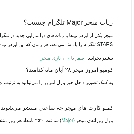
ربات میجر Major تلگرام چیست؟
میجر یکی از ایردراپ‌ها یا ربات‌های درآمدزایی جدید در تل
STARS تلگرام را پاداش می‌دهد. هر زمان که این ایردراپ قابل برداشت و معامله شود در سایت خبری
بیشتر بخوانید :
صفر تا ۱۰۰ بازی میجر
کومبو امروز میجر ۲۸ آبان ماه کدامند؟
به کمک تصویر داخل خبر پازل امروز را می‌توانید به ترتیب بچ
کمبو کارت های میجر چه ساعتی منتشر می‌شوند؟
پازل روزانه‌ی میجر (
Major
) ساعت ۳:۳۰ بامداد هر روز منتشر می‌شوند و صبح در سایت خبری کریپتو بازار قرار می‌گیرند.