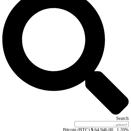
Search
Bitcoin (BTC)
$
64,946.00
1.20%