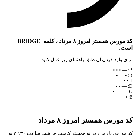
کد مورس همستر امروز ۸ مرداد ، کلمه BRIDGE
است.
برای وارد کردن آن طبق راهنمای زیر عمل کنید.
B: — • • •
R: • — •
I: • •
D: — • •
G: — — •
E: •
کد مورس همستر امروز ۸ مرداد
کد مورس یا رمز روزانه همستر کامبت هر شب ساعت ۲۲:۳۰ به