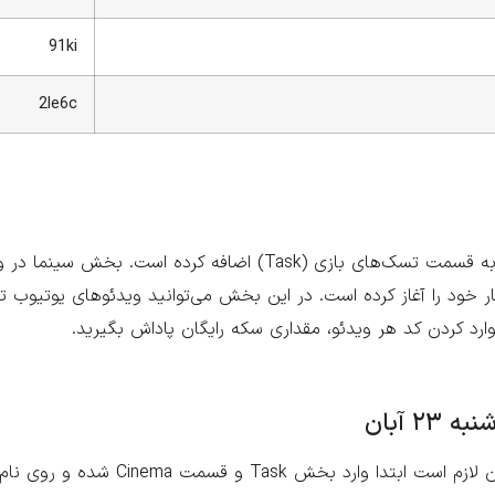
91ki
2le6c
تپ سواپ به تازگی بخشی را تحت‌عنوان سینما (Cinema) به قسمت تسک‌های بازی (Task) اضافه ک
خود را آغاز کرده است. در این بخش می‌توانید ویدئو‌های یوتیوب ت
ارد کردن کد هر ویدئو، مقداری سکه رایگان پاداش بگیرید.
 آبان
برای وارد کردن کد جدید تپ سواپ چهارشنبه ۲۳ آبان لازم است ابتدا 