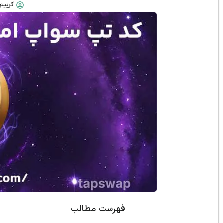
کریپتو 
فهرست مطالب