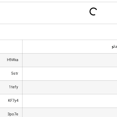
دئو
H9#ka
5str
1tefy
KF7y4
3po7e