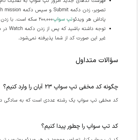
فهرست کد‌های جدید امروز تپ سواپ به تفکیک نام ه
تصویر، زدن دکمه Submit و سپس دکمه Finish mission می‌توانید سکه‌های رایگان خود را دریافت کنید.
پاداش هر ویدئو
تپ سواپ
۲۰۰٬۰۰۰ سکه است. با زدن دکمه Claim در مرحله آخر، این مقدار سکه به موجودی شما اضافه خواهد شد.
توجه دا
غیر این صورت کد از شما پذیرفته نمی‌شود.
سؤالات متداول
چگونه کد مخفی تپ سواپ ۲۳ آبان را وارد کنیم؟
کد مخفی تپ سواپ یک رشته عددی است که به سادگی در بخش Cinema می‌توان آن را
کد تپ سواپ را چطور پیدا کنیم؟
کد تپ سواپ کنار تصاویر موجود در هر ویدئو یوتیوب تپ 