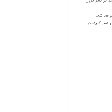
د در کادر درون
دن کد آن صبر کنید. در