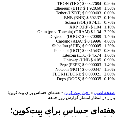
TRON (TRX)
$
0.327684
0.20%
Ethereum (ETH)
$
1,928.60
1.50%
Tether (USDT)
$
0.999403
0.00%
BNB (BNB)
$
592.37
0.10%
Solana (SOL)
$
74.11
0.70%
XRP (XRP)
$
1.04
1.10%
Gram (prev. Toncoin) (GRAM)
$
1.34
3.20%
Dogecoin (DOGE)
$
0.070089
1.40%
Cardano (ADA)
$
0.19996
4.60%
Shiba Inu (SHIB)
$
0.000005
1.30%
Polkadot (DOT)
$
0.815437
0.80%
Litecoin (LTC)
$
45.74
1.60%
Uniswap (UNI)
$
4.05
0.90%
Pepe (PEPE)
$
0.000003
1.40%
Notcoin (NOT)
$
0.000347
1.30%
FLOKI (FLOKI)
$
0.000021
2.00%
Dogs (DOGS)
$
0.000035
0.10%
صفحه اصلی
»
اخبار بیت کوین
»
هفته‌ای حساس برای بیت‌کوین؛
بازار در انتظار انتشار گزارش روز جمعه
هفته‌ای حساس برای بیت‌کوین؛