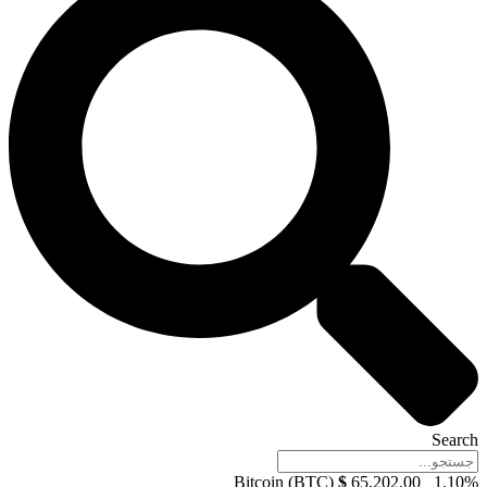
Search
Bitcoin (BTC)
$
65,202.00
1.10%