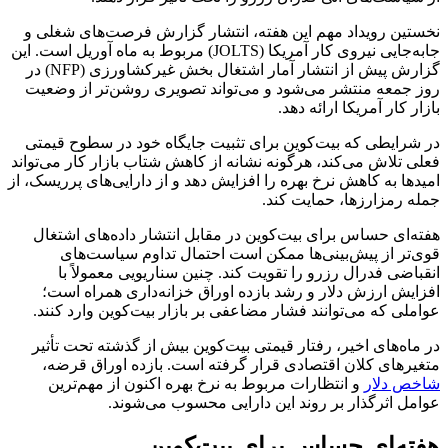
نخستین رویداد مهم این هفته، انتشار گزارش فرصت‌های شغلی و
جابه‌جایی نیروی کار آمریکا (JOLTS) مربوط به ماه آوریل است. این
گزارش پیش از انتشار آمار اشتغال بخش غیرکشاورزی (NFP) در
روز جمعه منتشر می‌شود و می‌تواند تصویری روشن‌تر از وضعیت
بازار کار آمریکا ارائه دهد.
در شرایطی که بیت‌کوین برای تثبیت جایگاه خود در سطوح قیمتی
فعلی تلاش می‌کند، هرگونه نشانه از کاهش شتاب بازار کار می‌تواند
امیدها به کاهش نرخ بهره را افزایش دهد و از دارایی‌های پرریسک، از
جمله رمزارزها، حمایت کند.
هفته‌ای حساس برای بیت‌کوین در مقابل انتشار داده‌های اشتغال
قوی‌تر از پیش‌بینی‌ها ممکن است احتمال تداوم سیاست‌های
انقباضی فدرال رزرو را تقویت کند. چنین سناریویی معمولاً با
افزایش ارزش دلار و رشد بازده اوراق خزانه‌داری همراه است؛
عواملی که می‌توانند فشار مضاعفی بر بازار بیت‌کوین وارد کنند.
در ماه‌های اخیر، رفتار قیمتی بیت‌کوین بیش از گذشته تحت تأثیر
متغیرهای کلان اقتصادی قرار گرفته است. بازده اوراق قرضه،
شاخص دلار
و انتظارات مربوط به نرخ بهره اکنون از مهم‌ترین
عوامل اثرگذار بر روند این دارایی محسوب می‌شوند.
هفته‌ای حساس برای بیت‌کوین