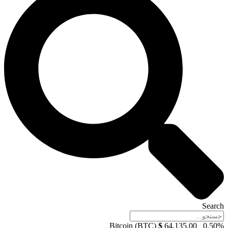
Search
Bitcoin (BTC)
$
64,135.00
0.50%