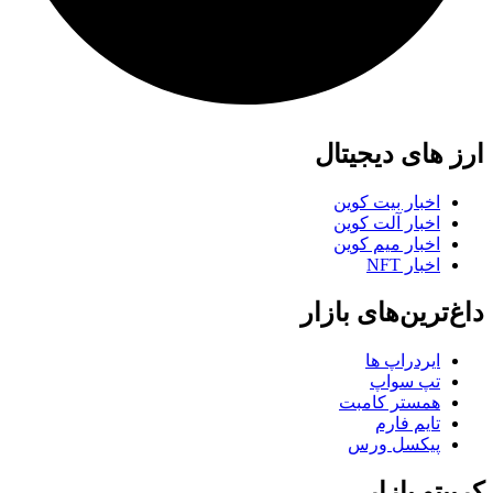
ارز های دیجیتال
اخبار بیت کوین
اخبار آلت کوین
اخبار میم کوین
اخبار NFT
داغ‌ترین‌های بازار
ایردراپ ها
تپ سواپ
همستر کامبت
تایم فارم
پیکسل ورس
کریپتو بازار