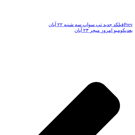
Prev
قبل
کد جدید تپ سواپ سه شنبه ۲۲ آبان
بعدی
کومبو امروز میجر ۲۳ آبان