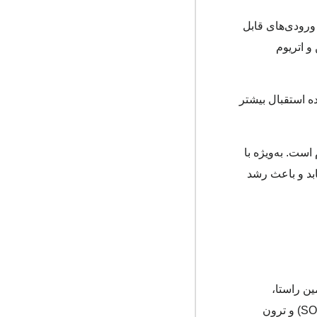
سال ۲۰۲۴ عملکرد قابل توجهی داشتند، صندوق‌های اتریوم به‌ویژه در دسامبر ۲۰۲۴ شاهد ورودی‌های قابل
و اتریوم
ین موضوع، نشان‌دهنده استقبال بیشتر
است. به‌ویژه با
د یابد و باعث رشد
همین راستا،
گزارش ۱۰ایکس ریسرچ (10X Research) به تحلیل رقابت‌های روزافزون در دنیای بلاکچین پرداخته و رقبای اتریوم مانند سولانا (SOL) و ترون