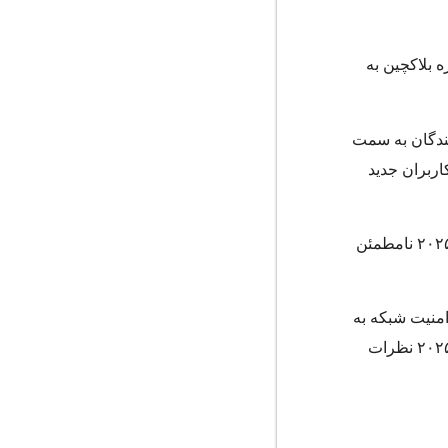
 اتریوم در حوزه بلاکچین به
دهندگان به سمت
اربران جدید
این گزارش همچنین به نبود محرک‌های کلیدی و خطرات ناشی از خروج اعتبارسنج‌ها (Validators) اشاره کرده و آینده اتریوم را در ۲۰۲۵ نامطمئن
امنیت شبکه به
خطر بیفتد و این می‌تواند به فشار نزولی بیشتری بر قیمت اتریوم منجر شود. بنابراین، تحلیلگران نسبت به آینده این شبکه در سال ۲۰۲۵ نظرات