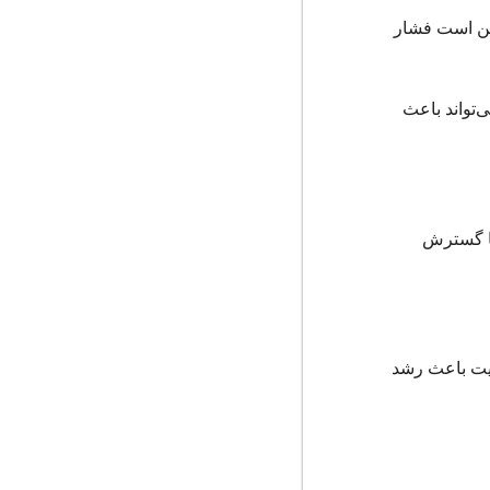
واریز برای استیکینگ (۲۳۸۳ دلار) است، که ممکن است فشار
‌تواند باعث
 با گسترش
هایت باعث رشد