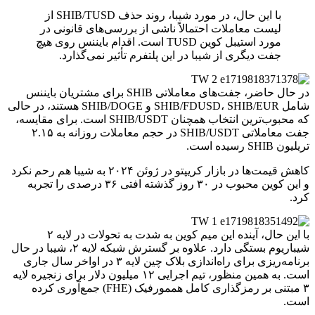
با این حال، در مورد شیبا، روند حذف SHIB/TUSD از
لیست معاملات احتمالاً ناشی از بررسی‌های قانونی در
مورد استیبل کوین TUSD است. اقدام بایننس روی هیچ
جفت دیگری از شیبا در این پلتفرم تأثیر نمی‌گذارد.
در حال حاضر، جفت‌های معاملاتی SHIB برای مشتریان بایننس
شامل SHIB/FDUSD، SHIB/EUR و SHIB/DOGE هستند، در حالی
که محبوب‌ترین انتخاب همچنان SHIB/USDT است. برای مقایسه،
جفت‌ معاملاتی SHIB/USDT در حجم معاملات روزانه به ۲.۱۵
تریلیون SHIB رسیده است.
کاهش قیمت‌ها در بازار کریپتو در ژوئن ۲۰۲۴ به شیبا هم رحم نکرد
و این کوین محبوب در ۳۰ روز گذشته افتی ۳۶ درصدی را تجربه
کرد.
با این حال، آینده این میم کوین به شدت به تحولات در لایه ۲
شیباریوم بستگی دارد. علاوه بر گسترش شبکه لایه ۲، شیبا در حال
برنامه‌ریزی برای راه‌اندازی بلاک چین لایه ۳ در اواخر سال جاری
است. به همین منظور، تیم اجرایی ۱۲ میلیون دلار برای زنجیره لایه
۳ مبتنی بر رمزگذاری کامل هممورفیک (FHE) جمع‌آوری کرده
است.