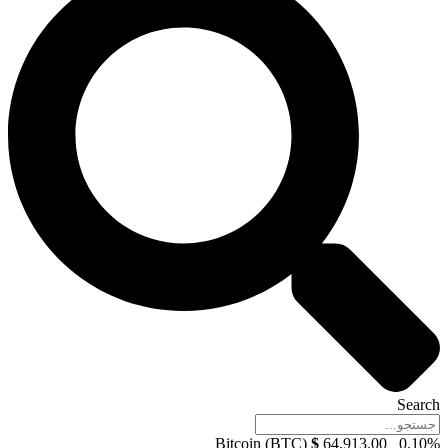
Search
Bitcoin (BTC)
$
64,913.00
0.10%