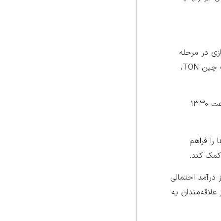
TO) می‌باشد. در حال حاضر، بازی در مرحله
اولیه خود قرار دارد و توکن‌های آن هنوز منتشر نشده‌اند. سکه‌های این بازی هنوز هیچ قیمتی ندارند، اما پس از انتشار در بلاک چین TON،
البته به گفته سازندگان، توکن همستر با نام HMSTR در ماه جولای (تیر ماه) لیست خواهد شد و از جمعه ۲۵ خرداد ۱۴۰۳ ساعت ۱۳:۳۰
ا را فراهم
 کمک کند.
 درآمد احتمالی
ا شبکه‌های بلاک چینی همچون TON، توجه بسیاری از علاقه‌مندان به