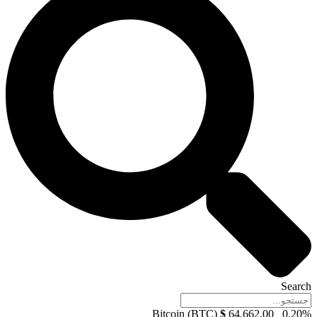
Search
Bitcoin (BTC)
$
64,662.00
0.20%