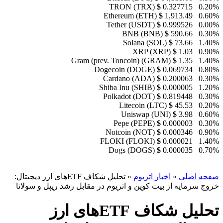
TRON (TRX)
$
0.327715
0.20%
Ethereum (ETH)
$
1,913.49
0.60%
Tether (USDT)
$
0.999526
0.00%
BNB (BNB)
$
590.66
0.30%
Solana (SOL)
$
73.66
1.40%
XRP (XRP)
$
1.03
0.90%
Gram (prev. Toncoin) (GRAM)
$
1.35
1.40%
Dogecoin (DOGE)
$
0.069734
0.80%
Cardano (ADA)
$
0.200063
0.30%
Shiba Inu (SHIB)
$
0.000005
1.20%
Polkadot (DOT)
$
0.819448
0.30%
Litecoin (LTC)
$
45.53
0.20%
Uniswap (UNI)
$
3.98
0.60%
Pepe (PEPE)
$
0.000003
0.30%
Notcoin (NOT)
$
0.000346
0.90%
FLOKI (FLOKI)
$
0.000021
1.40%
Dogs (DOGS)
$
0.000035
0.70%
صفحه اصلی
»
اخبار اتریوم
»
تحلیل شکاف ETFهای ارز دیجیتال:
خروج سرمایه از بیت کوین و اتریوم در مقابل رشد ریپل و سولانا
تحلیل شکاف ETFهای ارز