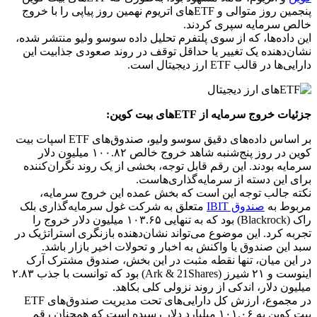
پنجمین روز متوالی و ETFهای اتریوم نهمین روز پیاپی را با خروج
خالص سرمایه سپری کردند.
این داده‌ها، که از سوی پلتفرم تحلیل داده سوسو ولیو منتشر شده،
نشان‌دهنده یک تغییر یا حداقل توقف در روند صعودی جذابیت این
دارایی‌ها در قالب ETF ارز دیجیتال است.
جزئیات خروج سرمایه از ETFهای بیت کوین:
بر اساس داده‌های دقیق سوسو ولیو، صندوق‌های ETF اسپات بیت
کوین در روز پنج‌شنبه شاهد خروج خالص ۱۰۰.۸۲ میلیون دلار
سرمایه بودند. این رقم قابل توجه، بخشی از یک روند نگران‌کننده
برای این دسته از سرمایه‌گذاری‌هاست.
نکته جالب توجه این است که بخش عمده این خروج سرمایه،
مربوط به
صندوق IBIT
متعلق به شرکت غول سرمایه‌گذاری بلک
راک (Blackrock) بود که به تنهایی ۱۰۳.۶۵ میلیون دلار خروج را
تجربه کرد. این موضوع می‌تواند نشان‌دهنده بازنگری استراتژیک در
سبد این صندوق یا واکنش به اخبار و تحولات اخیر بازار باشد.
در این میان، تنها نقطه مثبت در این بخش، صندوق مشترک آرک
اینوست و ۲۱ شیرز (Ark & 21Shares) بود که توانست با جذب ۲.۸۳
میلیون دلار، اندکی از روند نزولی کلی بکاهد.
در مجموع، ارزش کل دارایی‌های تحت مدیریت صندوق‌های ETF
بیت کوین به ۱۰۱.۰۶ میلیارد دلار رسیده است که همچنان رقم