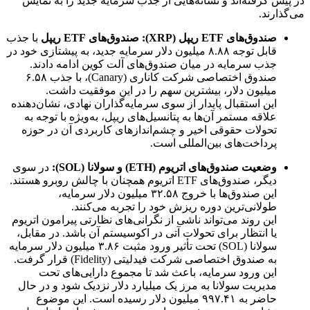
در پیش گرفته‌اند و نشانه‌هایی از جذب سرمایه جدید را به نمایش
می‌گذارند.
صندوق‌های ETF ریپل (XRP):
صندوق‌های ETF ریپل
با جذب
قابل توجه ۸.۸۸ میلیون دلار سرمایه جدید، به پیشتازی خود در
جذب سرمایه در میان صندوق‌های آلت کوین ادامه دادند.
صندوق اختصاصی شرکت کاناری (Canary)، با جذب ۶.۵۸
میلیون دلار، بیشترین سهم را در این موفقیت داشت.
این استقبال پایدار از سوی سرمایه‌گذاران نهادی، نشان‌دهنده
علاقه مستمر آن‌ها به پتانسیل‌های ریپل، به‌ویژه با توجه به
تحولات حقوقی اخیر و چشم‌اندازهای کاربردی آن در حوزه
پرداخت‌های بین‌المللی است.
وضعیت صندوق‌های اتریوم (ETH) و سولانا (SOL):
در سوی
دیگر، صندوق‌های ETF اتریوم همچنان با چالش روبرو هستند.
این صندوق‌ها با خروج ۳۲.۵۸ میلیون دلار سرمایه،
طولانی‌ترین دوره ریزش خود را تجربه می‌کنند.
این روند می‌تواند ناشی از نگرانی‌های نظارتی پیرامون اتریوم
یا انتظار برای تحولات آتی در اکوسیستم آن باشد. در مقابل،
سولانا (SOL) تحت تأثیر ورود مثبت ۳.۸۶ میلیون دلار سرمایه
به صندوق اختصاصی شرکت فیدلیتی (Fidelity) قرار گرفت.
این ورود سرمایه، باعث شد تا مجموع دارایی‌های تحت
مدیریت سولانا به مرز یک میلیارد دلار نزدیک شود و در حال
حاضر به ۹۹۷.۴۱ میلیون دلار رسیده است. این موضوع