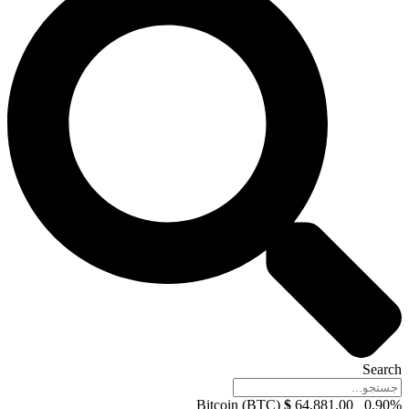
Search
Bitcoin (BTC)
$
64,881.00
0.90%