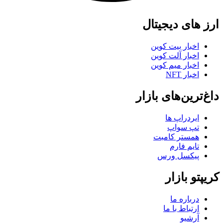
ارز های دیجیتال
اخبار بیت کوین
اخبار آلت کوین
اخبار میم کوین
اخبار NFT
داغ‌ترین‌های بازار
ایردراپ ها
تپ سواپ
همستر کامبت
تایم فارم
پیکسل ورس
کریپتو بازار
درباره ما
ارتباط با ما
آرشیو