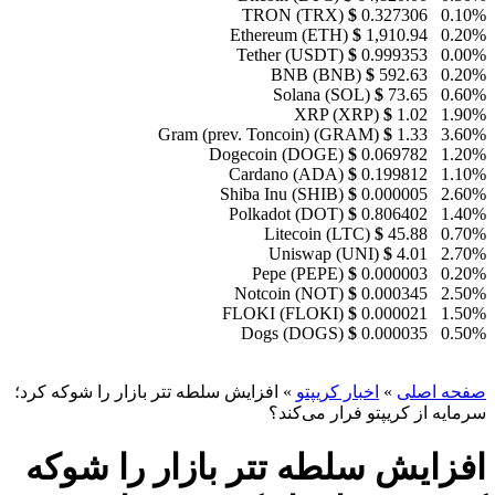
TRON (TRX)
$
0.327306
0.10%
Ethereum (ETH)
$
1,910.94
0.20%
Tether (USDT)
$
0.999353
0.00%
BNB (BNB)
$
592.63
0.20%
Solana (SOL)
$
73.65
0.60%
XRP (XRP)
$
1.02
1.90%
Gram (prev. Toncoin) (GRAM)
$
1.33
3.60%
Dogecoin (DOGE)
$
0.069782
1.20%
Cardano (ADA)
$
0.199812
1.10%
Shiba Inu (SHIB)
$
0.000005
2.60%
Polkadot (DOT)
$
0.806402
1.40%
Litecoin (LTC)
$
45.88
0.70%
Uniswap (UNI)
$
4.01
2.70%
Pepe (PEPE)
$
0.000003
0.20%
Notcoin (NOT)
$
0.000345
2.50%
FLOKI (FLOKI)
$
0.000021
1.50%
Dogs (DOGS)
$
0.000035
0.50%
صفحه اصلی
»
اخبار کریپتو
»
افزایش سلطه تتر بازار را شوکه کرد؛
سرمایه از کریپتو فرار می‌کند؟
افزایش سلطه تتر بازار را شوکه