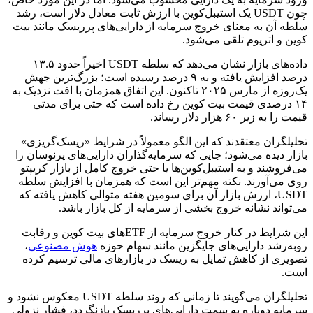
چون USDT یک استیبل‌کوین با ارزش ثابت معادل دلار است، رشد
سلطه آن به معنای خروج سرمایه از دارایی‌های پرریسک مانند بیت
کوین و اتریوم تلقی می‌شود.
داده‌های بازار نشان می‌دهد که سلطه USDT اخیراً حدود ۱۳.۵
درصد افزایش یافته و به ۹ درصد رسیده است؛ بزرگ‌ترین جهش
یک‌روزه از مارس ۲۰۲۵ تاکنون. این اتفاق همزمان با افت نزدیک به
۱۴ درصدی قیمت بیت کوین رخ داده است که حتی برای مدتی
قیمت را به زیر ۶۰ هزار دلار رساند.
تحلیلگران معتقدند که این الگو معمولاً در شرایط «ریسک‌گریزی»
بازار دیده می‌شود؛ جایی که سرمایه‌گذاران دارایی‌های پرنوسان را
می‌فروشند و به استیبل‌کوین‌ها یا حتی خروج کامل از بازار کریپتو
روی می‌آورند. نکته مهم‌تر این است که همزمان با افزایش سلطه
USDT، ارزش بازار آن برای سومین هفته متوالی کاهش یافته که
می‌تواند نشانه خروج بخشی از سرمایه از کل بازار باشد.
این شرایط در کنار خروج سرمایه از ETFهای بیت کوین و رقابت
رو‌به‌رشد دارایی‌های جایگزین مانند سهام حوزه
هوش مصنوعی
،
تصویری از کاهش تمایل به ریسک در بازارهای مالی ترسیم کرده
است.
تحلیلگران می‌گویند تا زمانی که روند سلطه USDT معکوس نشود و
سرمایه دوباره به سمت دارایی‌های پرریسک بازنگردد، فشار نزولی