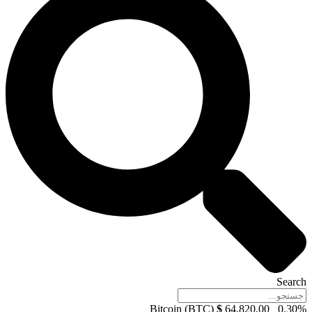
Search
Bitcoin (BTC)
$
64,820.00
0.30%