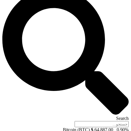
Search
Bitcoin (BTC)
$
64,887.00
0.90%