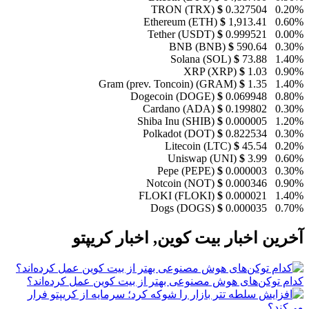
TRON (TRX)
$
0.327504
0.20%
Ethereum (ETH)
$
1,913.41
0.60%
Tether (USDT)
$
0.999521
0.00%
BNB (BNB)
$
590.64
0.30%
Solana (SOL)
$
73.88
1.40%
XRP (XRP)
$
1.03
0.90%
Gram (prev. Toncoin) (GRAM)
$
1.35
1.40%
Dogecoin (DOGE)
$
0.069948
0.80%
Cardano (ADA)
$
0.199802
0.30%
Shiba Inu (SHIB)
$
0.000005
1.20%
Polkadot (DOT)
$
0.822534
0.30%
Litecoin (LTC)
$
45.54
0.20%
Uniswap (UNI)
$
3.99
0.60%
Pepe (PEPE)
$
0.000003
0.30%
Notcoin (NOT)
$
0.000346
0.90%
FLOKI (FLOKI)
$
0.000021
1.40%
Dogs (DOGS)
$
0.000035
0.70%
آخرین
اخبار بیت کوین
,
اخبار کریپتو
کدام توکن‌های هوش مصنوعی بهتر از بیت کوین عمل کرده‌اند؟